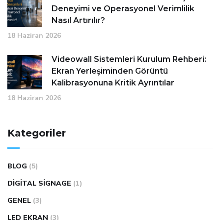
Deneyimi ve Operasyonel Verimlilik
Nasıl Artırılır?
18 Haziran 2026
Videowall Sistemleri Kurulum Rehberi:
Ekran Yerleşiminden Görüntü
Kalibrasyonuna Kritik Ayrıntılar
18 Haziran 2026
Kategoriler
BLOG
(5)
DIGITAL SIGNAGE
(1)
GENEL
(3)
LED EKRAN
(3)